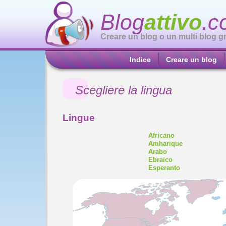
Blog
attivo
.c
Creare un blog o un multi blog gr
Indice
Creare un blog
Scegliere la lingua
Lingue
Africano
Amharique
Arabo
Ebraico
Esperanto